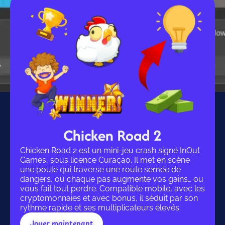
Chicken Road 2
Chicken Road 2 est un mini-jeu crash signé InOut
Games, sous licence Curaçao. Il met en scène
une poule qui traverse une route semée de
dangers, où chaque pas augmente vos gains… ou
vous fait tout perdre. Compatible mobile, avec les
cryptomonnaies et avec bonus, il séduit par son
rythme rapide et ses multiplicateurs élevés.
Jouer maintenant