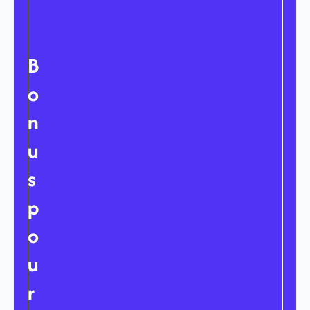
B
o
n
u
s
p
o
u
r