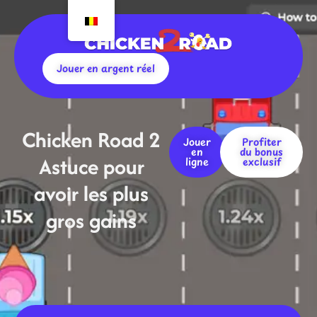
Jouer en argent réel
Chicken Road 2
Jouer
Profiter
en
du bonus
Astuce pour
ligne
exclusif
avoir les plus
gros gains