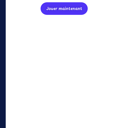
Jouer maintenant