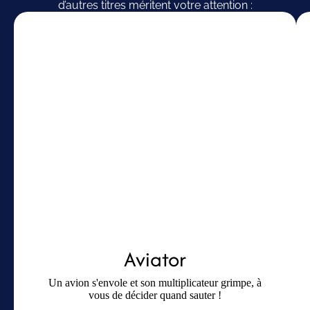
d’autres titres méritent votre attention :
Aviator
Un avion s'envole et son multiplicateur grimpe, à
vous de décider quand sauter !