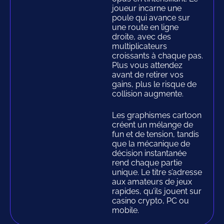
joueur incarne une
poule qui avance sur
une route en ligne
droite, avec des
multiplicateurs
croissants à chaque pas.
Plus vous attendez
avant de retirer vos
gains, plus le risque de
collision augmente.
Les graphismes cartoon
créent un mélange de
fun et de tension, tandis
que la mécanique de
décision instantanée
rend chaque partie
unique. Le titre s’adresse
aux amateurs de jeux
rapides, qu’ils jouent sur
casino crypto, PC ou
mobile.