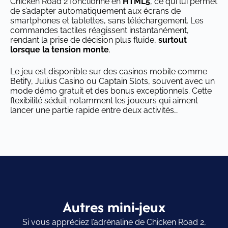
Chicken Road 2 fonctionne en
HTML5
, ce qui lui permet
de s’adapter automatiquement aux écrans de
smartphones et tablettes, sans téléchargement. Les
commandes tactiles réagissent instantanément,
rendant la prise de décision plus fluide,
surtout
lorsque la tension monte
.
Le jeu est disponible sur des casinos mobile comme
Betify, Julius Casino ou Captain Slots, souvent avec un
mode démo gratuit et des bonus exceptionnels. Cette
flexibilité séduit notamment les joueurs qui aiment
lancer une partie rapide entre deux activités…
Autres mini-jeux
Si vous appréciez l’adrénaline de Chicken Road 2,